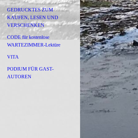
GEDRUCKTES ZUM
KAUFEN, LESEN UND
VERSCHENKEN
CODE für kostenlose
WARTEZIMMER-Lektüre
VITA
PODIUM FÜR GAST-
AUTOREN