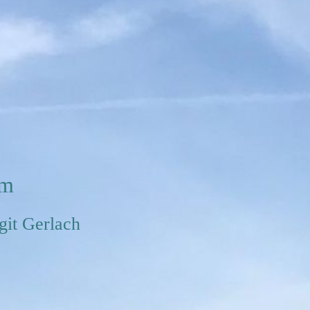
um
rgit Gerlach