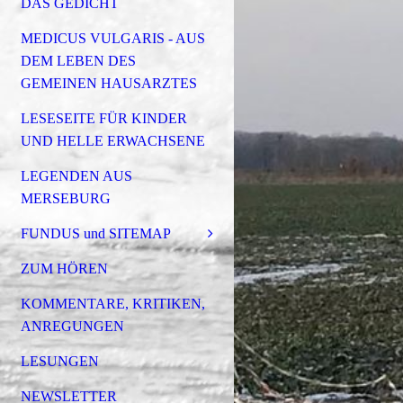
DAS GEDICHT
MEDICUS VULGARIS - AUS
DEM LEBEN DES
GEMEINEN HAUSARZTES
LESESEITE FÜR KINDER
UND HELLE ERWACHSENE
LEGENDEN AUS
MERSEBURG
FUNDUS und SITEMAP
ZUM HÖREN
KOMMENTARE, KRITIKEN,
ANREGUNGEN
LESUNGEN
NEWSLETTER