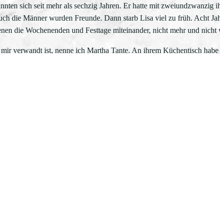
nten sich seit mehr als sechzig Jahren. Er hatte mit zweiundzwanzig ih
ch die Männer wurden Freunde. Dann starb Lisa viel zu früh. Acht Ja
nen die Wochenenden und Festtage miteinander, nicht mehr und nicht 
 mir verwandt ist, nenne ich Martha Tante. An ihrem Küchentisch habe
n und Jäten zugeschaut, auf ihrem braunen Plüschsofa in staubig riech
war, dann ein heiseres Klingeln und mich meine Mutter, müde von der
wei Stunden Fahrstrecke von Martha, dennoch lasse ich es mir nicht n
sjährigen Besuch rief sie an, sie war völlig aufgelöst. Erwin hatte p
 nächste Anruf. Erwin war tot. Es sei Corona gewesen.
n Jahr wieder begonnen hatte zu arbeiten, kreuzte eine Frau vom Gesun
sei das ausreichend, beschied sie, auf das Virus testen müsse man nur di
ner Stadt selbst informiert, mein Abstrich fiel positiv aus, also hatte
 der Baustelle blieb alles liegen.
 dieser Zeit jedoch waren die Telefonate mit Martha. Über Erwin verlor
 ihre Gefangenschaft, dann bekam sie Husten und bestellte ihren Hausa
ske und ein Gesichtsschild angelegt. Dummerweise öffnete just in die