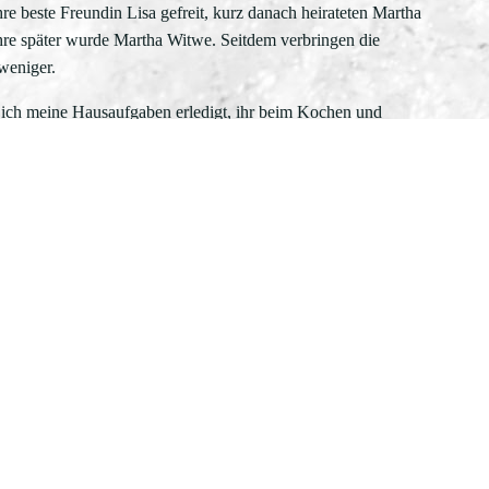
re beste Freundin Lisa gefreit, kurz danach heirateten Martha
hre später wurde Martha Witwe. Seitdem verbringen die
weniger.
 ich meine Hausaufgaben erledigt, ihr beim Kochen und
enden Büchern geschmökert, solange, bis das Knarren der
 Arbeit, mit nach oben in unsere Wohnung nahm.
ehmen, in der Weihnachtszeit bei ihr vorbeizuschauen. Zwei
lötzlich hohes Fieber bekommen und musste ins Krankenhaus.
dheitsamt bei ihr auf und wies Quarantäne an. Solange
e Berufstätigen.
 mich Erwin angesteckt. Zwei Wochen lang war ich in meine
 sie erstaunlicherweise kein Wort. Lautstark oder leise
rzt. Der hatte sich im Treppenhaus vor ihrer Wohnung einen
sem Augenblick Frau Speer von gegenüber neugierig ihre Tür.