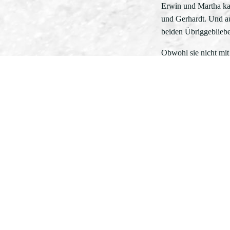
Erwin und Martha kan
und Gerhardt. Und au
beiden Übriggebliebe
Obwohl sie nicht mit
Putzen, beim Pflanze
Flurtreppe zu hören 
Heute trennen mich z
Tage nach meinem die
Zu Silvester kam der
Erst als man im neue
Martha nichts fehle, 
Ich hatte das Amt mei
Wohnung verbannt, auf
Das Anstrengendste in
weinend beklagte sie
Schutzanzug, eine Ma