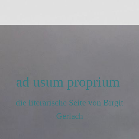
ad usum proprium
die literarische Seite von Birgit
Gerlach