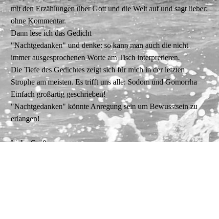
mit den Erzählungen über Gott und die Welt auf und sagt lieber:
ohne Kommentar.
Dann lese ich das Gedicht
"Nachtgedanken" und denke: so kann man auch die nicht
immer ausgesprochenen Worte am Tisch interpretieren.
Die Tiefe des Gedichtes zeigt sich für mich in der letzten
Strophe am meisten. Es trifft uns alle: Sodom und Gomorrha
Einfach großartig geschrieben!
"Nachtgedanken" könnte Anregung sein um Bewusstsein zu
erlangen!
Liebe Grüße,
Enikö
Manfred Dr. Haßfeld
16.11.2025
14:38:00
Gratulation ! Hätte man besser nicht schreiben können. Läßt
einen dennoch nicht ruhig schlafen.
Beste Grüße aus der novemberlich verregneten Prignitz