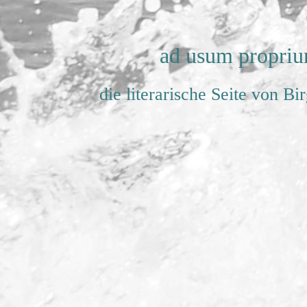
ad usum propri
die literarische Seite von Bi