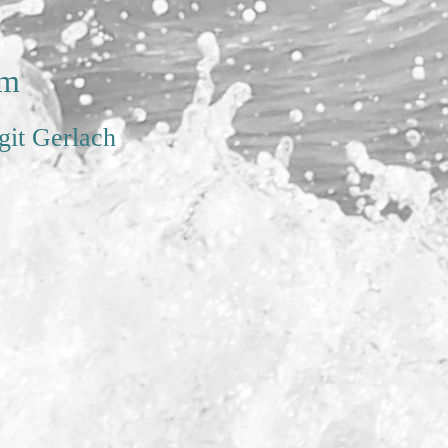
um
rgit Gerlach