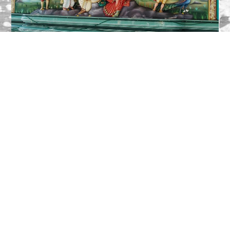
Vor einem Schrein, der von menschengroßen, gekrönten,
vierarmigen, weiblichen Gestalten flankiert ist, entzünden zwei
Priester mit freiem Oberkörper, geschmückt mit langen
Perlenketten und um die Lenden geschlungenen, bodenlangen,
dezent verzierten Tüchern, bedächtig und bedeutungsvoll zwei
Kerzen. Dann stellen sie opulente Schalen mit Obst davor ab,
der Beginn einer Zeremonie.
Eine Prozession, angeführt von den Priestern, die nun die
Obstschalen vor sich hertragen, gefolgt von den Gläubigen,
zwei Frauen und einem Mann, bewegt sich im Tempel von
Schrein zu Schrein, begleitet von einem lauten, schrillen
Glockengeläut.