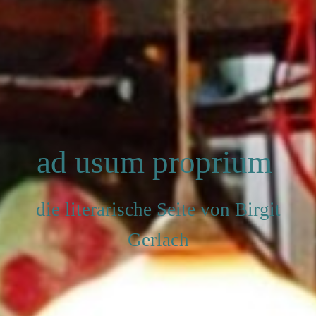
ad usum proprium
die literarische Seite von Birgit
Gerlach