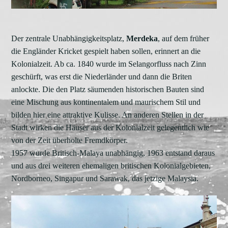
Der zentrale Unabhängigkeitsplatz,
Merdeka
, auf dem früher
die Engländer Kricket gespielt haben sollen, erinnert an die
Kolonialzeit. Ab ca. 1840 wurde im Selangorfluss nach Zinn
geschürft, was erst die Niederländer und dann die Briten
anlockte. Die den Platz säumenden historischen Bauten sind
eine Mischung aus kontinentalem und maurischem Stil und
bilden hier eine attraktive Kulisse. An anderen Stellen in der
Stadt wirken die Häuser aus der Kolonialzeit gelegentlich wie
von der Zeit überholte Fremdkörper.
1957 wurde Britisch-Malaya unabhängig, 1963 entstand daraus
und aus drei weiteren ehemaligen britischen Kolonialgebieten,
Nordborneo, Singapur und Sarawak, das jetzige Malaysia.