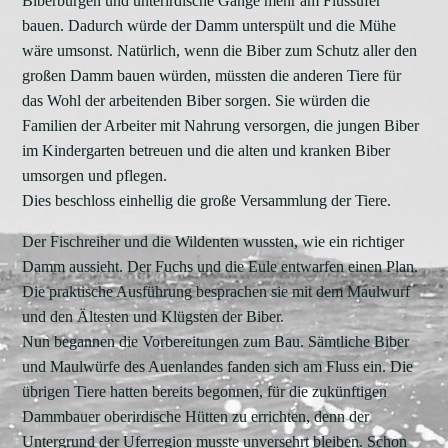
Biberburgen und unterirdische Gänge mehr am Flussufer
bauen. Dadurch würde der Damm unterspült und die Mühe
wäre umsonst. Natürlich, wenn die Biber zum Schutz aller den
großen Damm bauen würden, müssten die anderen Tiere für
das Wohl der arbeitenden Biber sorgen. Sie würden die
Familien der Arbeiter mit Nahrung versorgen, die jungen Biber
im Kindergarten betreuen und die alten und kranken Biber
umsorgen und pflegen.
Dies beschloss einhellig die große Versammlung der Tiere.
Der Fischreiher und die Wildenten wussten, wie ein richtiger
Damm aussieht. Der Fuchs und die Eule entwarfen einen Plan.
Die praktische Ausführung besprachen sie mit dem Maulwurf
und den Ältesten und Klügsten der Biber.
Nun begannen die Vorbereitungen zum Bau. Sämtliche Biber
und Maulwürfe des Auenlandes fanden sich am Fluss ein. Die
übrigen Tiere hatten bereits begonnen, für die zukünftigen
Dammbauer oberirdische Hütten zu errichten, denn der
Untergrund der Uferregion musste unversehrt bleiben. Schon