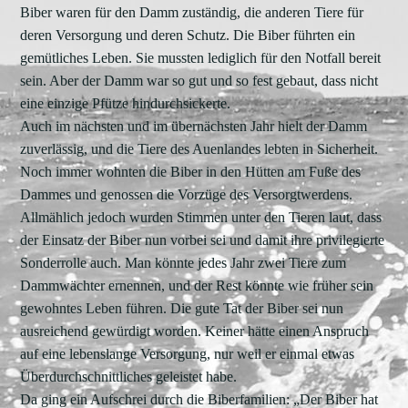
Biber waren für den Damm zuständig, die anderen Tiere für
deren Versorgung und deren Schutz. Die Biber führten ein
gemütliches Leben. Sie mussten lediglich für den Notfall bereit
sein. Aber der Damm war so gut und so fest gebaut, dass nicht
eine einzige Pfütze hindurchsickerte.
Auch im nächsten und im übernächsten Jahr hielt der Damm
zuverlässig, und die Tiere des Auenlandes lebten in Sicherheit.
Noch immer wohnten die Biber in den Hütten am Fuße des
Dammes und genossen die Vorzüge des Versorgtwerdens.
Allmählich jedoch wurden Stimmen unter den Tieren laut, dass
der Einsatz der Biber nun vorbei sei und damit ihre privilegierte
Sonderrolle auch. Man könnte jedes Jahr zwei Tiere zum
Dammwächter ernennen, und der Rest könnte wie früher sein
gewohntes Leben führen. Die gute Tat der Biber sei nun
ausreichend gewürdigt worden. Keiner hätte einen Anspruch
auf eine lebenslange Versorgung, nur weil er einmal etwas
Überdurchschnittliches geleistet habe.
Da ging ein Aufschrei durch die Biberfamilien: „Der Biber hat