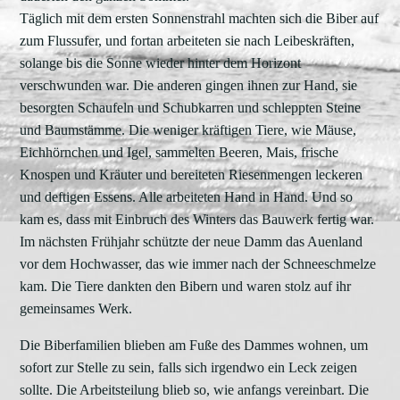
Täglich mit dem ersten Sonnenstrahl machten sich die Biber auf
zum Flussufer, und fortan arbeiteten sie nach Leibeskräften,
solange bis die Sonne wieder hinter dem Horizont
verschwunden war. Die anderen gingen ihnen zur Hand, sie
besorgten Schaufeln und Schubkarren und schleppten Steine
und Baumstämme. Die weniger kräftigen Tiere, wie Mäuse,
Eichhörnchen und Igel, sammelten Beeren, Mais, frische
Knospen und Kräuter und bereiteten Riesenmengen leckeren
und deftigen Essens. Alle arbeiteten Hand in Hand. Und so
kam es, dass mit Einbruch des Winters das Bauwerk fertig war.
Im nächsten Frühjahr schützte der neue Damm das Auenland
vor dem Hochwasser, das wie immer nach der Schneeschmelze
kam. Die Tiere dankten den Bibern und waren stolz auf ihr
gemeinsames Werk.
Die Biberfamilien blieben am Fuße des Dammes wohnen, um
sofort zur Stelle zu sein, falls sich irgendwo ein Leck zeigen
sollte. Die Arbeitsteilung blieb so, wie anfangs vereinbart. Die