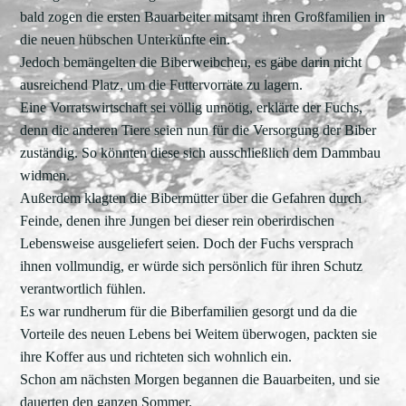
bald zogen die ersten Bauarbeiter mitsamt ihren Großfamilien in
die neuen hübschen Unterkünfte ein.
Jedoch bemängelten die Biberweibchen, es gäbe darin nicht
ausreichend Platz, um die Futtervorräte zu lagern.
Eine Vorratswirtschaft sei völlig unnötig, erklärte der Fuchs,
denn die anderen Tiere seien nun für die Versorgung der Biber
zuständig. So könnten diese sich ausschließlich dem Dammbau
widmen.
Außerdem klagten die Bibermütter über die Gefahren durch
Feinde, denen ihre Jungen bei dieser rein oberirdischen
Lebensweise ausgeliefert seien. Doch der Fuchs versprach
ihnen vollmundig, er würde sich persönlich für ihren Schutz
verantwortlich fühlen.
Es war rundherum für die Biberfamilien gesorgt und da die
Vorteile des neuen Lebens bei Weitem überwogen, packten sie
ihre Koffer aus und richteten sich wohnlich ein.
Schon am nächsten Morgen begannen die Bauarbeiten, und sie
dauerten den ganzen Sommer.