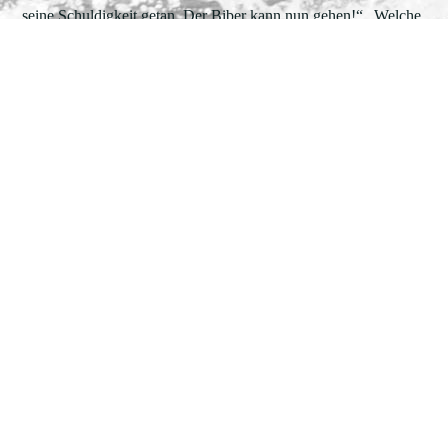
seine Schuldigkeit getan. Der Biber kann nun gehen!“ „Welche
Undankbarkeit!“ „Gegebene Versprechen müssen gehalten
werden!“
Der Fuchs bemühte sich, den Streit zu schlichten. Er wusste
wohl um die zerstörerische Kraft sozialen Unfriedens. Er sann
nach einer Lösung. Der Tümpel im Auenwald trat auch
regelmäßig über die Ufer, sobald der Fluss Hochwasser führte.
Ein Damm könnte auch das verhindern und sein Bau böte für
die Fleißigsten der Biber wieder Arbeit.
Die einen schrieen: „Was, wir sollen schon wieder mit der
ganzen Familie umziehen? Nein. Nicht mit uns.“
Die anderen sagten: „Prima, endlich wieder etwas zu tun!“,
schwangen ihre Schaufel über die Schulter und machten sich
auf zum Auenwaldtümpel. Diejenigen Tiere, die den Bibern
wieder zur Hand gehen wollten, die Nahrungssucher und die
Kindergärtner, gingen mit.
Die übrigen Biber blieben am Flussufer zurück.
„Keiner kümmert sich um uns“, jammerten sie. „Wir werden