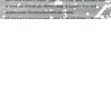
er zwei- bis dreimal pro Woche einige Kilometer liefe und
seitdem keine Herzbeschwerden mehr habe.
Ich guckte ein bisschen nach unten, hatte zuvor meine Mütze
tiefer ins Gesicht gezogen, und hoffte, er würde mich nicht
erkennen. Schon war er an mir vorbeigelaufen. Doch dann
hielten die Schritte hinter mir inne. Er rief: "Guten Tag, Frau
Doktor! Entschuldigen Sie bitte, dass ich nicht gleich gegrüßt
habe, ich war so in Gedanken." Ich drehte mich um, lächelte,
und er riss zum Gruße noch einmal die Arme nach oben, bevor
er seine Weg fortsetzte.
Jetzt ist die Ente entlarvt. Vermutlich ist ihm mein lahmes
Gewatschel überhaupt nicht aufgefallen. Ein Trost bleibt mir:
Nicht alle Ratschläge treffen auf taube Ohren. Er wäre
vielleicht auch ohne diese gelaufen. Doch ich lasse mir die
lllusion, etwas bewirkt zu haben. Bei einem von hundert.