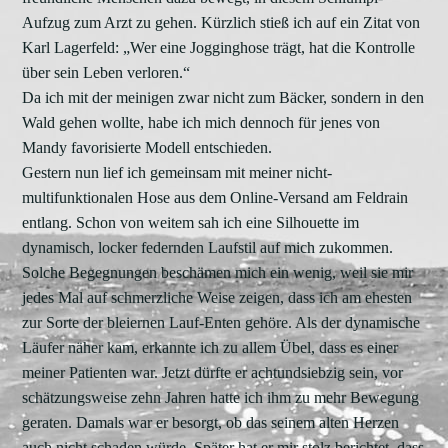
Aufzug zum Arzt zu gehen. Kürzlich stieß ich auf ein Zitat von
Karl Lagerfeld: „Wer eine Jogginghose trägt, hat die Kontrolle
über sein Leben verloren.“
Da ich mit der meinigen zwar nicht zum Bäcker, sondern in den
Wald gehen wollte, habe ich mich dennoch für jenes von
Mandy favorisierte Modell entschieden.
Gestern nun lief ich gemeinsam mit meiner nicht-
multifunktionalen Hose aus dem Online-Versand am Feldrain
entlang. Schon von weitem sah ich eine Silhouette im
dynamisch, locker federnden Laufstil auf mich zukommen.
Solche Begegnungen beschämen mich ein wenig, weil sie mir
jedes Mal auf schmerzliche Weise zeigen, dass ich am ehesten
zur Sorte der bleiernen Lauf-Enten gehöre. Als der dynamische
Läufer näher kam, erkannte ich zu allem Übel, dass es einer
meiner Patienten war. Jetzt dürfte er achtundsiebzig sein, vor
schätzungsweise zehn Jahren hatte ich ihm zu mehr Bewegung
geraten. Damals war er besorgt, ob das seinem alten Herzen
auch nicht schaden würde. Später hat er mir stolz berichtet, dass