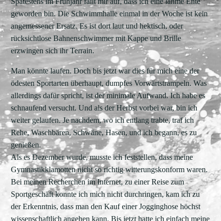
Spätestens im Frühjahr fällt mir auf, dass ich eine lahme Ente
geworden bin. Die Schwimmhalle einmal in der Woche ist kein
angemessener Ersatz. Es ist dort laut und hektisch, oder
rücksichtlose Bahnenschwimmer mit Kappe und Brille
erzwingen sich ihr Terrain.
Man könnte laufen. Doch bis jetzt war dies für mich eine der
ödesten Sportarten überhaupt, dumpfes Vorwärtstrampeln. Was
allerdings dafür spricht, ist der minimale Aufwand. Ich habe es
schnaufend versucht. Und als der Herbst vorbei war, bin ich
weiter gelaufen. Je nachdem, wo ich entlang trabte, traf ich
Rehe, Waschbären, Schwäne, Hasen, und ich begann, es zu
genießen.
Als es Dezember wurde, musste ich feststellen, dass meine
Gymnastikklamotten nicht so richtig witterungskonform waren.
Bei meinen Recherchen im Internet, zu einer Reise zum
Sportgeschäft konnte ich mich nicht durchringen, kam ich zu
der Erkenntnis, dass man den Kauf einer Jogginghose höchst
wissenschaftlich angehen kann. Bis jetzt hatte ich einfach meine