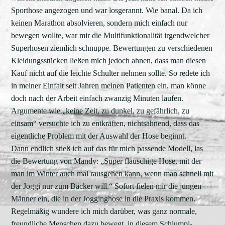
Sporthose angezogen und war losgerannt. Wie banal. Da ich
keinen Marathon absolvieren, sondern mich einfach nur
bewegen wollte, war mir die Multifunktionalität irgendwelcher
Superhosen ziemlich schnuppe. Bewertungen zu verschiedenen
Kleidungsstücken ließen mich jedoch ahnen, dass man diesen
Kauf nicht auf die leichte Schulter nehmen sollte. So redete ich
in meiner Einfalt seit Jahren meinen Patienten ein, man könne
doch nach der Arbeit einfach zwanzig Minuten laufen.
Argumente wie „keine Zeit, zu dunkel, zu gefährlich, zu
einsam“ versuchte ich zu entkräften, nichtsahnend, dass das
eigentliche Problem mit der Auswahl der Hose beginnt.
Dann endlich stieß ich auf das für mich passende Modell, las
die Bewertung von Mandy: „Super flauschige Hose, mit der
man im Winter auch mal rausgehen kann, wenn man schnell mit
der Joggi nur zum Bäcker will.“ Sofort fielen mir die jungen
Männer ein, die in der Jogginghose in die Praxis kommen.
Regelmäßig wundere ich mich darüber, was ganz normale,
freundliche Menschen dazu bewegt, in diesem Schlumpi-